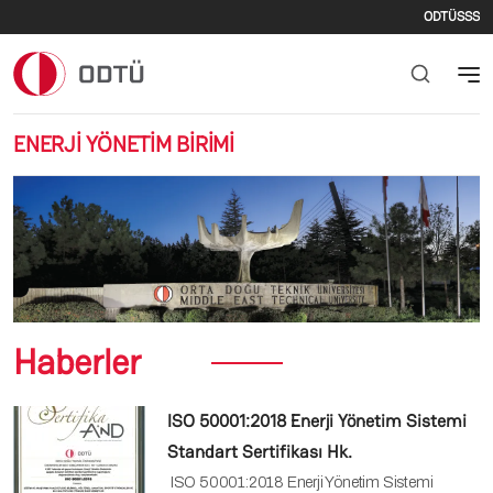
İkinc
Ana içeriğe atla
ODTÜ
SSS
ENERJİ YÖNETİM BİRİMİ
Önceki
Sonr
Haberler
ISO 50001:2018 Enerji Yönetim Sistemi
Standart Sertifikası Hk.
ISO 50001:2018 Enerji Yönetim Sistemi