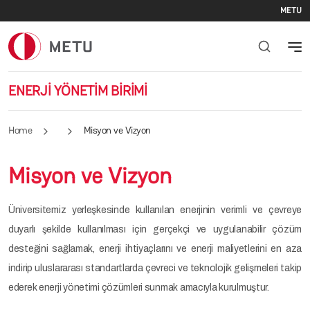
Se
Skip to main content
METU
ENERJİ YÖNETİM BİRİMİ
Home
Misyon ve Vizyon
Misyon ve Vizyon
Üniversitemiz yerleşkesinde kullanılan enerjinin verimli ve çevreye
duyarlı şekilde kullanılması için gerçekçi ve uygulanabilir çözüm
desteğini sağlamak, enerji ihtiyaçlarını ve enerji maliyetlerini en aza
indirip uluslararası standartlarda çevreci ve teknolojik gelişmeleri takip
ederek enerji yönetimi çözümleri sunmak amacıyla kurulmuştur.