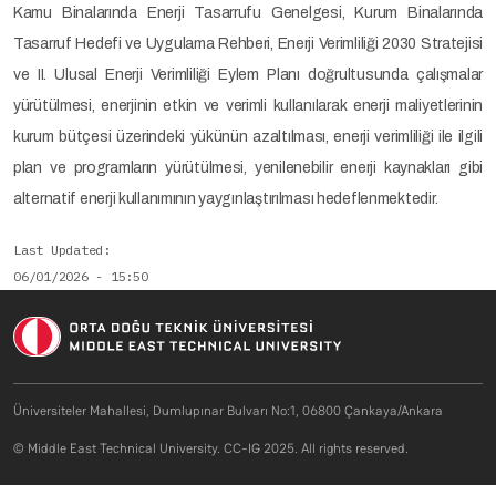
Kamu Binalarında Enerji Tasarrufu Genelgesi, Kurum Binalarında
Tasarruf Hedefi ve Uygulama Rehberi, Enerji Verimliliği 2030 Stratejisi
ve II. Ulusal Enerji Verimliliği Eylem Planı doğrultusunda çalışmalar
yürütülmesi, enerjinin etkin ve verimli kullanılarak enerji maliyetlerinin
kurum bütçesi üzerindeki yükünün azaltılması, enerji verimliliği ile ilgili
plan ve programların yürütülmesi, yenilenebilir enerji kaynakları gibi
alternatif enerji kullanımının yaygınlaştırılması hedeflenmektedir.
Last Updated
06/01/2026 - 15:50
Üniversiteler Mahallesi, Dumlupınar Bulvarı No:1, 06800 Çankaya/Ankara
© Middle East Technical University. CC-IG 2025. All rights reserved.